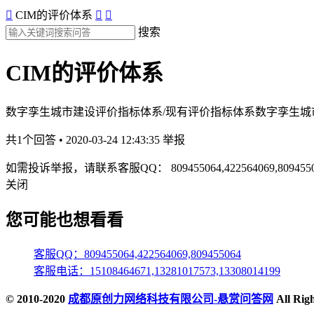

CIM的评价体系


搜索
CIM的评价体系
数字孪生城市建设评价指标体系/现有评价指标体系数字孪生城市
共1个回答 • 2020-03-24 12:43:35
举报
如需投诉举报，请联系客服QQ：
809455064,422564069,809455
关闭
您可能也想看看
客服QQ：809455064,422564069,809455064
客服电话：15108464671,13281017573,13308014199
© 2010-2020
成都原创力网络科技有限公司-悬赏问答网
All Ri