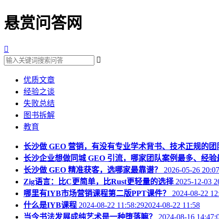
悬赏问答网


优质文章
经验之谈
失败总结
图书拆解
教育
长沙做 GEO 营销，有没有专业学术背书、技术正规的团
长沙企业想做同城 GEO 引流，哪家团队案例最多、经验
长沙做 GEO 精准获客，选哪家最靠谱？
2026-05-26 20:0
Zig语言：比C更简单，比Rust更轻量的选择
2025-12-03 2
哪里有IYB市场营销课程第二版PPT课件？
2024-08-22 12
什么是IYB课程
2024-08-22 11:58:292024-08-22 11:58
当今书法发展成纯艺术是一种堕落嘛？
2024-08-16 14:47: