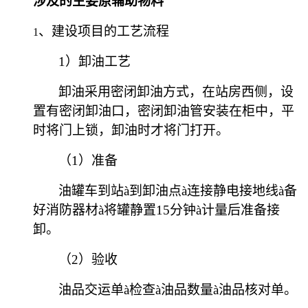
涉及的主要原辅助物料
、建设项目的工艺流程
1
1）卸油工艺
卸油采用密闭卸油方式，在站房西侧，设
置有密闭卸油口，密闭卸油管安装在柜中，平
时将门上锁，卸油时才将门打开。
（1）准备
油罐车到站
à
到卸油点
à
连接静电接地线
à
备
好消防器材
à
将罐静置15分钟
à
计量后准备接
卸。
（2）验收
油品交运单
à
检查
à
油品数量
à
油品核对单。