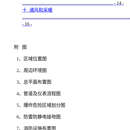
..............................................................................
- 14 -
T
十
通风和采暖
T
............................................................................................
T
- 16 -
附
图
1
、区域位置图
2
、周边环境图
3
、总平面布置图
4
、管道及仪表流程图
5
、爆炸危险区域划分图
6
、防雷防静电接地图
7
、消防设施布置图