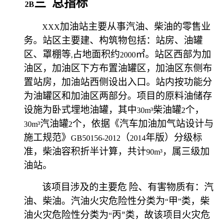
三
总指标
2B
加油站主要从事汽油、柴油的零售业
XXX
务。站区主要建、构筑物包括：站房、油罐
区、罩棚等
占地面积约
㎡。站区西部为加
,
2000
油区，加油区下方布置油罐区，加油区东侧布
置站房，加油站西侧设出入口。站内按功能分
为油罐区和加油区两部分。项目的原料油储存
设施为卧式埋地油罐，其中
柴油罐
个，
30m³
2
汽油罐
个，依据《汽车加油加气站设计与
30m³
2
施工规范》
（
年版）分级标
GB50156-2012
2014
准，柴油容积折半计算，共计
，属三级加
90m³
油站。
该项目涉及的主要危
险、有害物质有：汽
油、柴油。汽油火灾危险性分类为
甲
类，柴
“
”
油火灾危险性分类为
丙
类，故该项目火灾危
“
”