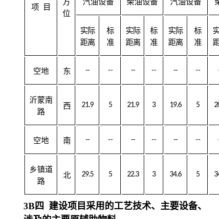
方
汽油设备
柴油设备
汽油设备
项
目
位
实际
标
实际
标
实际
标
距离
准
距离
准
距离
准
--
--
--
--
--
--
空地
东
沂蒙南
21.9
5
21.9
3
19.6
5
2
西
路
--
--
--
--
--
--
空地
南
乡镇道
29.5
5
22.3
3
34.6
5
3
北
路
3B
四
建设项目采用的工艺技术、主要设备、