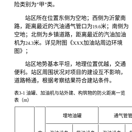
险类别为
甲
类。
“
”
站区所在位置东侧为空地；西侧为沂蒙南
路，距离最近的汽油通气管口为
米；南侧为
19.6
空地；北侧为乡镇道路，距离最近的汽油加油
机为
米。详见附图《
加油站周边环境
24.3
XXX
图》；
站区地势基本平坦，地理位置优越，交通
便利。站区周围状况对项目的建设互不影响，
道路畅通，根据考察结果符合建站条件。
表
3-1
油罐、加油机与站外建、构筑物的防火距离一览
表（
m
）
埋地油罐
通气管