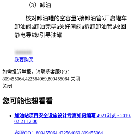
（3）卸油
核对卸油罐的空容量
à
接卸油管
à
开启罐车
卸油阀
à
卸油完毕
à
关好闸阀
à
拆卸卸油管
à
收回
静电导线
à
引导油罐
我要购买
如需投诉举报，请联系客服QQ：
809455064,422564069,809455064
关闭
关闭
您可能也想看看
加油站项目安全设施设计专篇如何编写
4921浏览 • 2019-
02-21 12:00
客服QQ：809455064,422564069,809455064