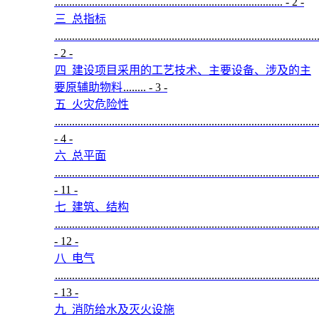
................................................................................
- 2 -
T
三
总指标
T
............................................................................................
T
- 2 -
四
建设项目采用的工艺技术、主要设备、涉及的主
T
要原辅助物料
........
- 3 -
T
五
火灾危险性
T
............................................................................................
T
- 4 -
六
总平面
T
............................................................................................
T
- 11 -
七
建筑、结构
T
............................................................................................
T
- 12 -
八
电气
T
............................................................................................
T
- 13 -
九
消防给水及灭火设施
T