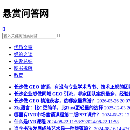
悬赏问答网


优质文章
经验之谈
失败总结
图书拆解
教育
长沙做 GEO 营销，有没有专业学术背书、技术正规的团
长沙企业想做同城 GEO 引流，哪家团队案例最多、经验
长沙做 GEO 精准获客，选哪家最靠谱？
2026-05-26 20:0
Zig语言：比C更简单，比Rust更轻量的选择
2025-12-03 2
哪里有IYB市场营销课程第二版PPT课件？
2024-08-22 12
什么是IYB课程
2024-08-22 11:58:292024-08-22 11:58
当今书法发展成纯艺术是一种堕落嘛？
2024-08-16 14:47: