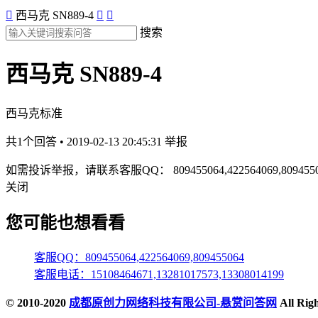

西马克 SN889-4


搜索
西马克 SN889-4
西马克标准
共1个回答 • 2019-02-13 20:45:31
举报
如需投诉举报，请联系客服QQ：
809455064,422564069,809455
关闭
您可能也想看看
客服QQ：809455064,422564069,809455064
客服电话：15108464671,13281017573,13308014199
© 2010-2020
成都原创力网络科技有限公司-悬赏问答网
All Ri