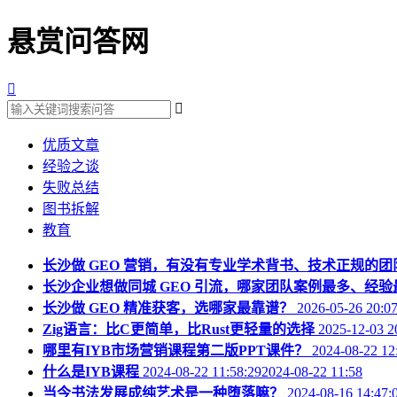
悬赏问答网


优质文章
经验之谈
失败总结
图书拆解
教育
长沙做 GEO 营销，有没有专业学术背书、技术正规的团
长沙企业想做同城 GEO 引流，哪家团队案例最多、经验
长沙做 GEO 精准获客，选哪家最靠谱？
2026-05-26 20:0
Zig语言：比C更简单，比Rust更轻量的选择
2025-12-03 2
哪里有IYB市场营销课程第二版PPT课件？
2024-08-22 12
什么是IYB课程
2024-08-22 11:58:292024-08-22 11:58
当今书法发展成纯艺术是一种堕落嘛？
2024-08-16 14:47: